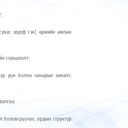
;
суваг, шурф г.м/, өрмийн ажлын
йн сорьцлолт;
 үр дүн болон чанарын хяналт,
далгаа;
л боловсруулах, ордын структур