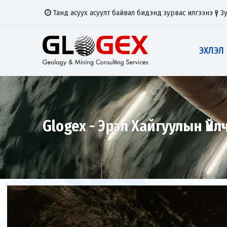
Танд асуух асуулт байвал бидэнд зурвас илгээнэ үү?
З
ЭХЛЭЛ
Glogex - Эрэл Хайгуулын Үйл