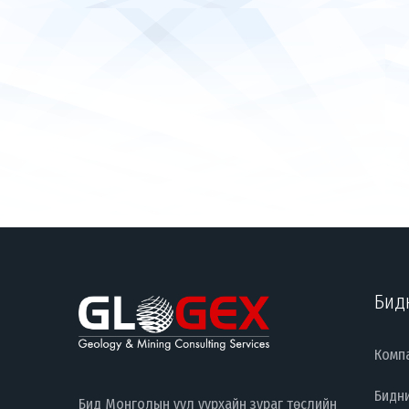
Бид
Комп
Бидн
Бид Монголын уул уурхайн зураг төслийн