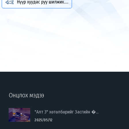
Нүүр хуудас руу шилжих.....
Онцлох мэдээ
"Алт 3" хөтөлбөрийг Засгийн �...
2025/05/12