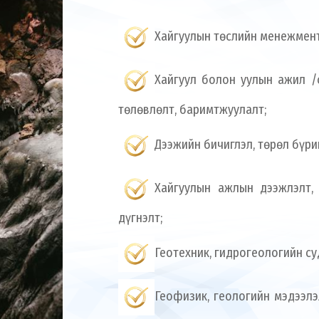
Хайгуулын төслийн менежмент
Хайгуул болон уулын ажил /
төлөвлөлт, баримтжуулалт;
Дээжийн бичиглэл, төрөл бүри
Хайгуулын ажлын дээжлэлт,
дүгнэлт;
Геотехник, гидрогеологийн су
Геофизик, геологийн мэдээлэ