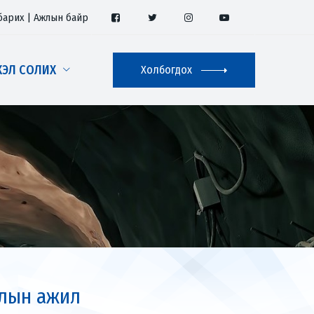
барих
|
Ажлын байр
ХЭЛ СОЛИХ
Холбогдох
улын ажил