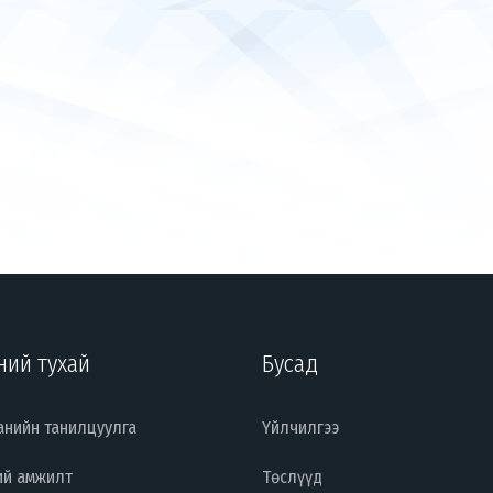
ний тухай
Бусад
анийн танилцуулга
Үйлчилгээ
ий амжилт
Төслүүд