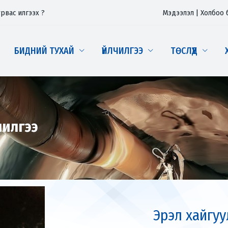
урвас илгээх ?
Мэдээлэл
|
Холбоо 
БИДНИЙ ТУХАЙ
ҮЙЛЧИЛГЭЭ
ТӨСЛҮҮД
чилгээ
Эрэл хайгу