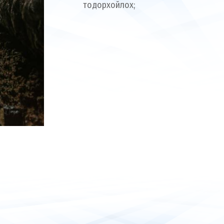
тодорхойлох;