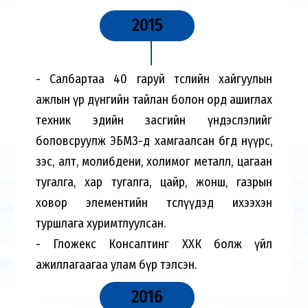
2015
- Салбартаа 40 гаруй төслийн хайгуулын
ажлын үр дүнгийн тайлан болон орд ашиглах
техник эдийн засгийн үндэслэлийг
боловсруулж ЭБМЗ-д хамгаалсан бөгөөд нүүрс,
зэс, алт, молибдени, холимог металл, цагаан
тугалга, хар тугалга, цайр, жонш, газрын
ховор элементийн төслүүдэд ихээхэн
туршлага хуримтлуулсан.
- Гложекс Консалтинг ХХК болж үйл
ажиллагаагаа улам бүр тэлсэн.
2016