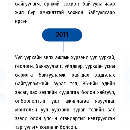
байгуулагч, ерөнхий зохион байгуулагчаар
жил бүр амжилттай зохион байгуулсаар
ирсэн.
2011
Уул уурхайн зөвлөх ажлын хүрээнд уул уурхай,
геологи, баяжуулалт, үйлдвэр, уурхайн усны
барилга байгууламж, хаягдал хадгалах
байгууламжийн зураг төсөл, ЭБ-ийн эдийн
засаг, зах зээлийн судалгаа болон хайгуул,
олборлолтын үйл ажиллагаа явуулдаг
монголын уул уурхайн зураг төслийн зах
зээлд олон улсын стандартыг нэвтрүүлсэн
тэргүүлэгч компани болсон.