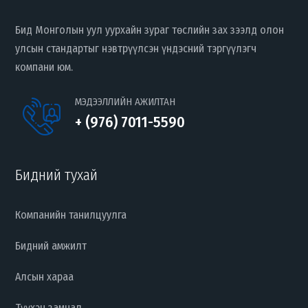
Бид Монголын уул уурхайн зураг төслийн зах зээлд олон
улсын стандартыг нэвтрүүлсэн үндэсний тэргүүлэгч
компани юм.
МЭДЭЭЛЛИЙН АЖИЛТАН
+ (976) 7011-5590
Бидний тухай
Компанийн танилцуулга
Бидний амжилт
Алсын хараа
Түүхэн замнал