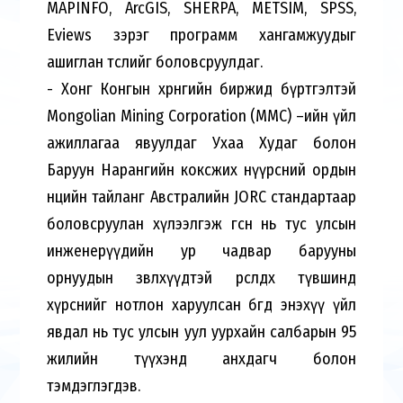
MAPINFO, ArcGIS, SHERPA, METSIM, SPSS,
Eviews зэрэг программ хангамжуудыг
ашиглан төслийг боловсруулдаг.
- Хонг Конгын хөрөнгийн биржид бүртгэлтэй
Mongolian Mining Corporation (MMC) –ийн үйл
ажиллагаа явуулдаг Ухаа Худаг болон
Баруун Нарангийн коксжих нүүрсний ордын
нөөцийн тайланг Австралийн JORC стандартаар
боловсруулан хүлээлгэж өгсөн нь тус улсын
инженерүүдийн ур чадвар барууны
орнуудын зөвлөхүүдтэй өрсөлдөх түвшинд
хүрснийг нотлон харуулсан бөгөөд энэхүү үйл
явдал нь тус улсын уул уурхайн салбарын 95
жилийн түүхэнд анхдагч болон
тэмдэглэгдэв.