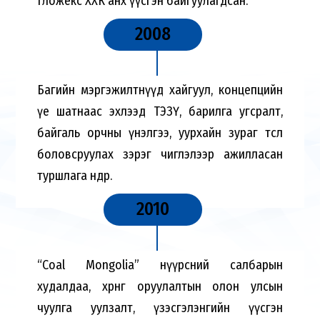
Гложекс ХХК анх үүсгэн байгуулагдсан.
2008
Багийн мэргэжилтнүүд хайгуул, концепцийн
үе шатнаас эхлээд ТЭЗҮ, барилга угсралт,
байгаль орчны үнэлгээ, уурхайн зураг төсөл
боловсруулах зэрэг чиглэлээр ажилласан
туршлага өндөр.
2010
“Coal Mongolia” нүүрсний салбарын
худалдаа, хөрөнгө оруулалтын олон улсын
чуулга уулзалт, үзэсгэлэнгийн үүсгэн