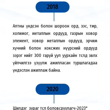
2018
Алтны үндсэн болон шороон орд, зэс, төмөр,
холимог, металлын ордууд, газрын ховор
элемент, ховор металлын ордууд, эрчим
хүчний болон коксжих нүүрсний ордууд
зэрэг нийт 300 гаруй уул уурхайн төсөлд зөвлөх
үйлчилгээ үзүүлж ажилласан туршлагадаа
үндэслэн ажиллаж байна.
2020
Шилдэг зураг төсөл боловсруулагч-2023"