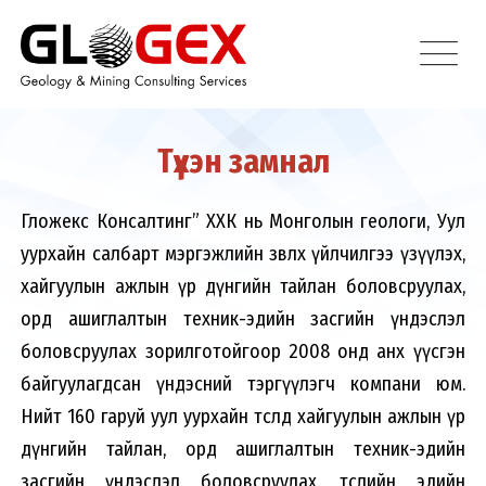
Түүхэн замнал
Гложекс Консалтинг” ХХК нь Монголын геологи, Уул
уурхайн салбарт мэргэжлийн зөвлөх үйлчилгээ үзүүлэх,
хайгуулын ажлын үр дүнгийн тайлан боловсруулах,
орд ашиглалтын техник-эдийн засгийн үндэслэл
боловсруулах зорилготойгоор 2008 онд анх үүсгэн
байгуулагдсан үндэсний тэргүүлэгч компани юм.
Нийт 160 гаруй уул уурхайн төсөлд хайгуулын ажлын үр
дүнгийн тайлан, орд ашиглалтын техник-эдийн
засгийн үндэслэл боловсруулах, төслийн эдийн