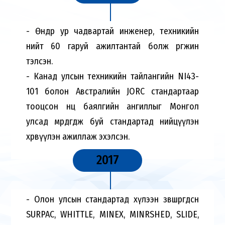
- Өндөр ур чадвартай инженер, техникийн
нийт 60 гаруй ажилтантай болж өргөжин
тэлсэн.
- Канад улсын техникийн тайлангийн NI43-
101 болон Австралийн JORC стандартаар
тооцсон нөөц баялгийн ангиллыг Монгол
улсад мөрдөгдөж буй стандартад нийцүүлэн
хөрвүүлэн ажиллаж эхэлсэн.
2017
- Олон улсын стандартад хүлээн зөвшөөрөгдсөн
SURPAC, WHITTLE, MINEX, MINRSHED, SLIDE,