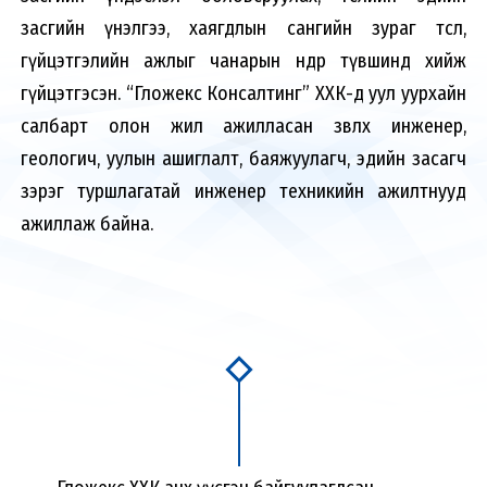
засгийн үнэлгээ, хаягдлын сангийн зураг төсөл,
гүйцэтгэлийн ажлыг чанарын өндөр түвшинд хийж
гүйцэтгэсэн. “Гложекс Консалтинг” ХХК-д уул уурхайн
салбарт олон жил ажилласан зөвлөх инженер,
геологич, уулын ашиглалт, баяжуулагч, эдийн засагч
зэрэг туршлагатай инженер техникийн ажилтнууд
ажиллаж байна.