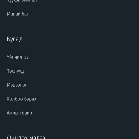
Манай баг
Бусад
Үйлчилгээ
Төслүүд
Мэдээлэл
Холбоо барих
Ажлын байр
Онцлох мэдээ