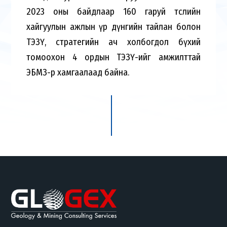
2023 оны байдлаар 160 гаруй төслийн
хайгуулын ажлын үр дүнгийн тайлан болон
ТЭЗҮ, стратегийн ач холбогдол бүхий
томоохон 4 ордын ТЭЗҮ-ийг амжилттай
ЭБМЗ-өөр хамгаалаад байна.