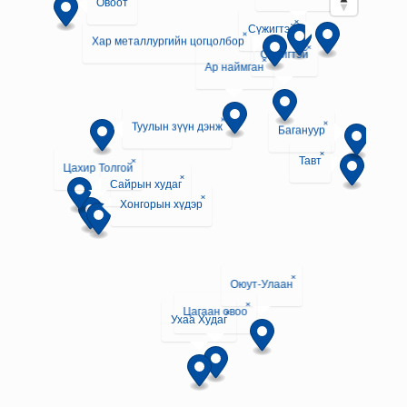
Овоот
×
Сүжигтэй
×
Хар металлургийн цогцолбор
×
Сүжигтэй
×
Ар наймган
×
 уул
×
×
Туулын зүүн дэнж
Багануур
×
×
Тавт
Цахир Толгой
Ца
×
Сайрын худаг
×
Хонгорын хүдэр
×
Оюут-Улаан
×
Цагаан овоо
×
Ухаа Худаг