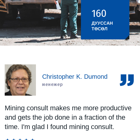
160
+
ДУУССАН
ТӨСӨЛ
Christopher K. Dumond
менежер
Mining consult makes me more productive
and gets the job done in a fraction of the
time. I'm glad I found mining consult.