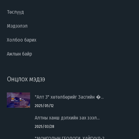
Төслүүд
Мэдээлэл
Холбоо барих
Ажлын байр
Онцлох мэдээ
"Алт 3" хөтөлбөрийг Засгийн �...
2025/05/12
Алтны ханш дэлхийн зах зээл...
2025/03/28
"МОНГОЛЫН ГЕОЛОГИ, ХАЙГУУЛ-2...