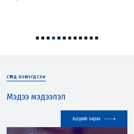
СҮҮЛД НЭМЭГДСЭН
Мэдээ мэдээлэл
Бүгдийг харах