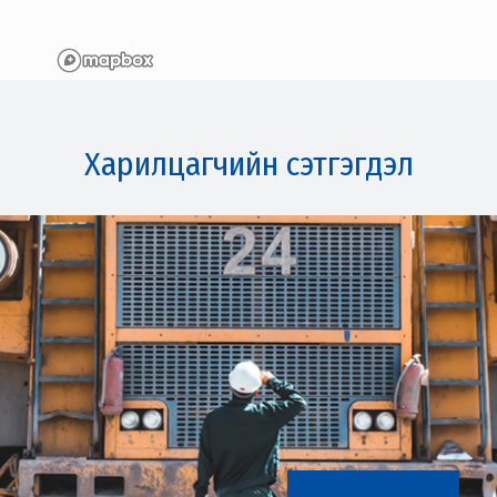
Харилцагчийн сэтгэгдэл