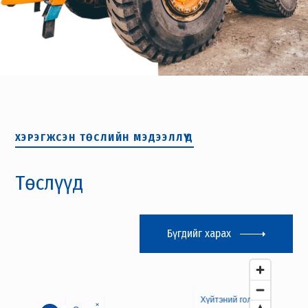
ХЭРЭГЖСЭН ТӨСЛИЙН МЭДЭЭЛЛҮҮД
Төслүүд
Бүгдийг харах
×
Хүйтэний гол
×