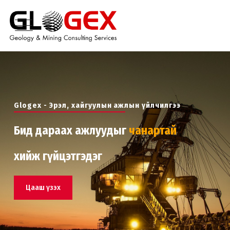
Glogex - Эрэл, хайгуулын ажлын үйлчилгээ
Бид дараах ажлуудыг
чанартай
хийж гүйцэтгэдэг
Цааш үзэх