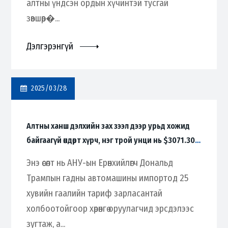
алтны үндсэн ордын хүчинтэй тусгай
зөвшөөр�...
Дэлгэрэнгүй
2025/03/28
Алтны ханш дэлхийн зах зээл дээр урьд хожид
байгаагүй өндөрт хүрч, нэг трой унци нь $3071.30
болж түүхэнд шинэ хуудас нээлээ.
Энэ өсөлт нь АНУ-ын Ерөнхийлөгч Дональд
Трампын гадны автомашины импортод 25
хувийн гаалийн тариф зарласантай
холбоотойгоор хөрөнгө оруулагчид эрсдэлээс
зугтаж, а...