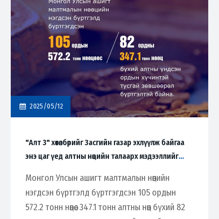
2025/05/12
"Алт 3" хөтөлбөрийг Засгийн газар эхлүүлж байгаа
энэ цаг үед алтны нөөцийн талаарх мэдээллийг
хуваалцаж байна.
Монгол Улсын ашигт малтмалын нөөцийн
нэгдсэн бүртгэлд бүртгэгдсэн 105 ордын
572.2 тонн нөөцөөс 347.1 тонн алтны нөөц бүхий 82